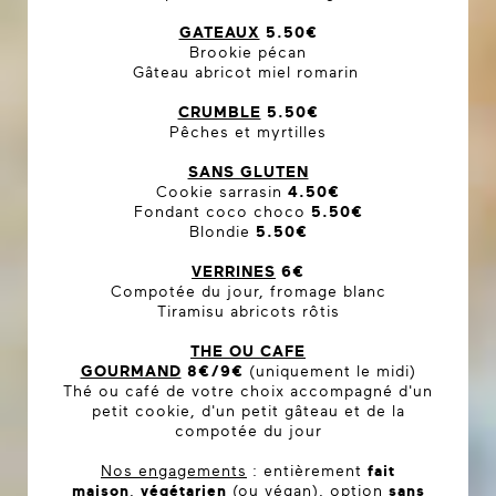
GATEAUX
5.50€
Brookie pécan
Gâteau abricot miel romarin
CRUMBLE
5.50€
Pêches et myrtilles
SANS GLUTEN
Cookie sarrasin
4.50€
Fondant coco choco
5.50€
Blondie
5.50€
VERRINES
6€
Compotée du jour, fromage blanc
Tiramisu abricots rôtis
THE OU CAFE
GOURMAND
8€/9€
(uniquement le midi)
Thé ou café de votre choix accompagné d'un
petit cookie, d'un petit gâteau et de la
compotée du jour
Nos engagements
: entièrement
fait
maison
,
végétarien
(ou végan), option
sans